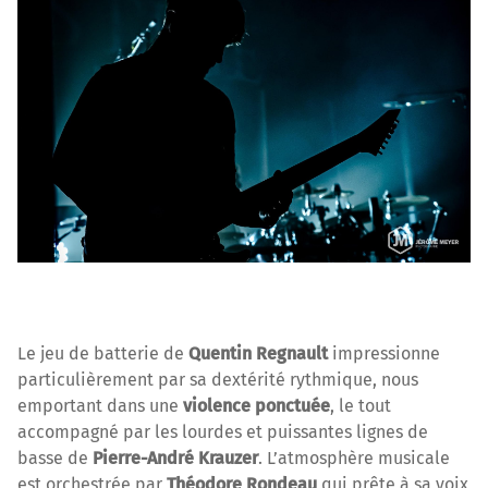
Le jeu de batterie de
Quentin Regnault
impressionne
particulièrement par sa dextérité rythmique, nous
emportant dans une
violence ponctuée
, le tout
accompagné par les lourdes et puissantes lignes de
basse de
Pierre-André Krauzer
. L’atmosphère musicale
est orchestrée par
Théodore Rondeau
qui prête à sa voix