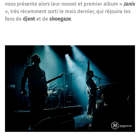
nous présente alors leur nouvel et premier album «
Janis
», très récemment sorti le mois dernier, qui réjouira les
fans de
djent
et de
shoegaze
.