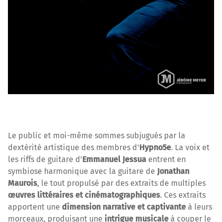
Le public et moi-même sommes subjugués par la
dextérité artistique des membres d’
Hypno5e
. La voix et
les riffs de guitare d’
Emmanuel Jessua
entrent en
symbiose harmonique avec la guitare de
Jonathan
Maurois
, le tout propulsé par des extraits de multiples
œuvres littéraires et cinématographiques
. Ces extraits
apportent une
dimension narrative et captivante
à leurs
morceaux, produisant une
intrigue musicale
à couper le