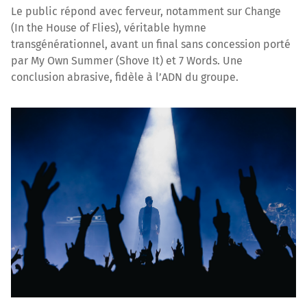
Le public répond avec ferveur, notamment sur Change
(In the House of Flies), véritable hymne
transgénérationnel, avant un final sans concession porté
par My Own Summer (Shove It) et 7 Words. Une
conclusion abrasive, fidèle à l’ADN du groupe.