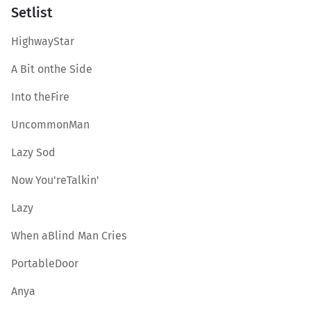
Setlist
HighwayStar
A Bit onthe Side
Into theFire
UncommonMan
Lazy Sod
Now You'reTalkin'
Lazy
When aBlind Man Cries
PortableDoor
Anya