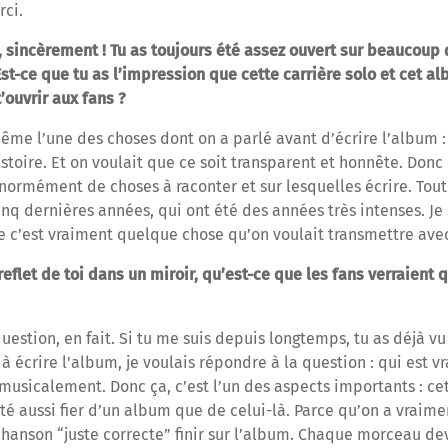
rci.
é, sincèrement ! Tu as toujours été assez ouvert sur beaucoup 
 Est-ce que tu as l’impression que cette carrière solo et cet a
’ouvrir aux fans ?
ême l’une des choses dont on a parlé avant d’écrire l’album 
istoire. Et on voulait que ce soit transparent et honnête. Don
normément de choses à raconter et sur lesquelles écrire. Tout
nq dernières années, qui ont été des années très intenses. Je 
e c’est vraiment quelque chose qu’on voulait transmettre ave
reflet de toi dans un miroir, qu’est-ce que les fans verraient 
uestion, en fait. Si tu me suis depuis longtemps, tu as déjà vu
écrire l'album, je voulais répondre à la question : qui est v
musicalement. Donc ça, c’est l’un des aspects importants : ce
été aussi fier d’un album que de celui-là. Parce qu’on a vraim
chanson “juste correcte” finir sur l’album. Chaque morceau de