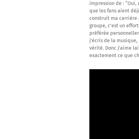
impression de : “Oui, ç
que les fans aient dé
construit ma carrière
groupe, c’est un effor
préférée personnellem
j’écris de la musique,
vérité. Donc j’aime l
exactement ce que cha