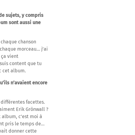
de sujets, y compris
lbum sont aussi une
: chaque chanson
c chaque morceau… j’ai
 ça vient
suis content que tu
c cet album.
qu’ils n’avaient encore
 différentes facettes.
raiment Erik Grönwall ?
t album, c’est moi à
ent pris le temps de…
vait donner cette