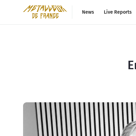
News
Live Reports
E