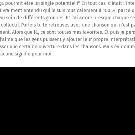
a pourrait être un single potentiel !” En tout cas, c’était l’in
jà vraiment entendu qui je suis musicalement à 100 %, parce qu
 au sein de différents groupes. Et j’ai adoré presque chaque 
t collectif. Parfois tu te retrouves avec une chanson qui n’est 
ent. Alors que là, ce sont toutes mes favorites. Et puis je pe
 j’aime que les gens puissent y ajouter leur propre interprétat
aisser une certaine ouverture dans les chansons. Mais évidemme
cune signifie pour moi.