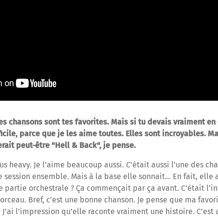
les chansons sont tes favorites. Mais si tu devais vraiment en
ficile, parce que je les aime toutes. Elles sont incroyables. Ma
erait peut-être "Hell & Back", je pense.
 plus heavy. Je l’aime beaucoup aussi. C’était aussi l’une des ch
e session ensemble. Mais à la base elle sonnait… En fait, ell
e partie orchestrale ? Ça commençait par ça avant. C’était l’in
orceau. Bref, c’est une bonne chanson. Je pense que ma favor
. J’ai l’impression qu’elle raconte vraiment une histoire. C’est a