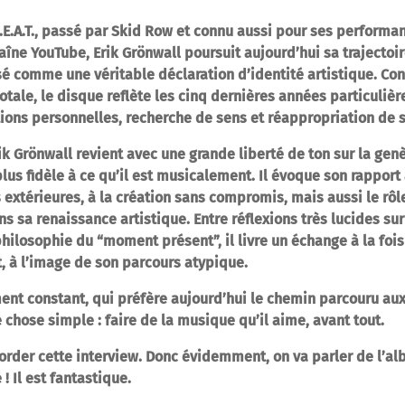
E.A.T., passé par Skid Row et connu aussi pour ses performa
îne YouTube, Erik Grönwall poursuit aujourd’hui sa trajectoi
é comme une véritable déclaration d’identité artistique. Con
otale, le disque reflète les cinq dernières années particuliè
tions personnelles, recherche de sens et réappropriation de s
rik Grönwall revient avec une grande liberté de ton sur la gen
us fidèle à ce qu’il est musicalement. Il évoque son rapport à
 extérieures, à la création sans compromis, mais aussi le rôl
s sa renaissance artistique. Entre réflexions très lucides sur
ilosophie du “moment présent”, il livre un échange à la fois
, à l’image de son parcours atypique.
nt constant, qui préfère aujourd’hui le chemin parcouru aux 
 chose simple : faire de la musique qu’il aime, avant tout.
order cette interview. Donc évidemment, on va parler de l’a
! Il est fantastique.