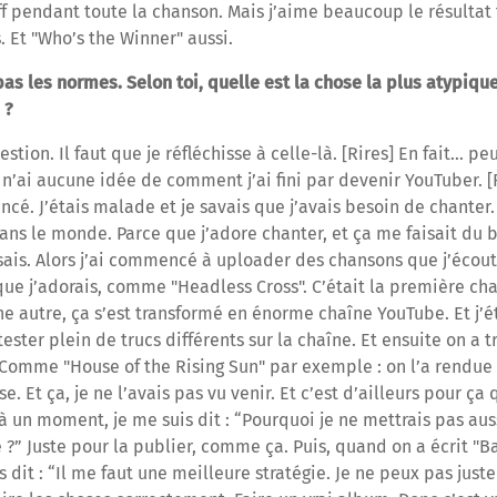
 pendant toute la chanson. Mais j’aime beaucoup le résultat fi
. Et "Who’s the Winner" aussi.
pas les normes. Selon toi, quelle est la chose la plus atypique
 ?
tion. Il faut que je réfléchisse à celle-là. [Rires] En fait… pe
n’ai aucune idée de comment j’ai fini par devenir YouTuber. [Rir
. J’étais malade et je savais que j’avais besoin de chanter. J
ans le monde. Parce que j’adore chanter, et ça me faisait du 
sais. Alors j’ai commencé à uploader des chansons que j’écout
ue j’adorais, comme "Headless Cross". C’était la première cha
 autre, ça s’est transformé en énorme chaîne YouTube. Et j’étai
ester plein de trucs différents sur la chaîne. Et ensuite on a 
. Comme "House of the Rising Sun" par exemple : on l’a rendue
e. Et ça, je ne l’avais pas vu venir. Et c’est d’ailleurs pour ça
à un moment, je me suis dit : “Pourquoi je ne mettrais pas au
e ?” Juste pour la publier, comme ça. Puis, quand on a écrit "B
s dit : “Il me faut une meilleure stratégie. Je ne peux pas just