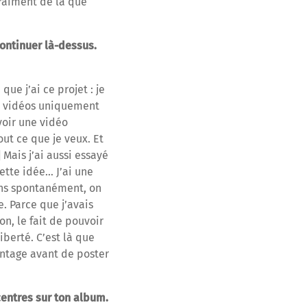
vraiment de là que
continuer là-dessus.
ue j’ai ce projet : je
s vidéos uniquement
voir une vidéo
ut ce que je veux. Et
] Mais j’ai aussi essayé
cette idée… J’ai une
sons spontanément, on
. Parce que j’avais
n, le fait de pouvoir
iberté. C’est là que
antage avant de poster
centres sur ton album.