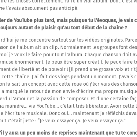
aire les choses correctement. Faire un vrai album. Donc c’est 
e ne l’avais absolument pas anticipé.
ler de YouTube plus tard, mais puisque tu l’évoques, je vais 
toujours autant de plaisir qu’au tout début de la chaîne ?
rd’hui je me concentre surtout sur les vidéos originales. Parce q
son de l’album ait un clip. Normalement les groupes font de
 moi je veux le faire pour tout l’album. Chaque chanson doit a
amuse énormément. Je peux être super créatif. Je peux faire to
lement de liberté et de pouvoir ! [il prend une grosse voix et rit
 cette chaîne. J’ai fait des vlogs pendant un moment. J’avais 
t on faisait un concept avec cette roue où j’écrivais des chan
 ça a marqué le retour de mon envie d’écrire ma propre musique
erdu l’amour et la passion de composer. Et d’une certaine faço
a manière… via YouTube… c’était très libérateur. Avoir cette l
 de l’écriture musicale. Donc oui… maintenant je réfléchis dav
t c’était juste : “Je veux essayer ça. Je veux essayer ça.”
’il y aura un peu moins de reprises maintenant que tu te con