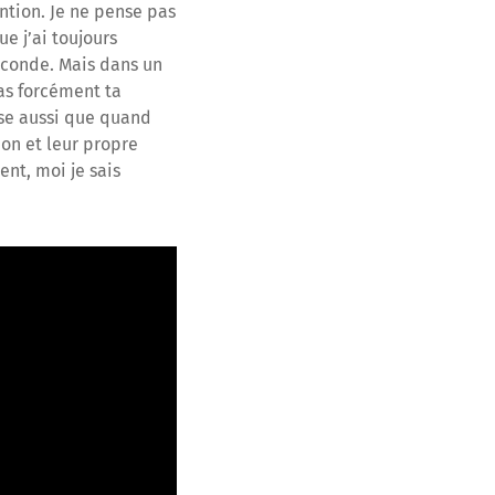
tention. Je ne pense pas
e j’ai toujours
seconde. Mais dans un
pas forcément ta
nse aussi que quand
ion et leur propre
nt, moi je sais