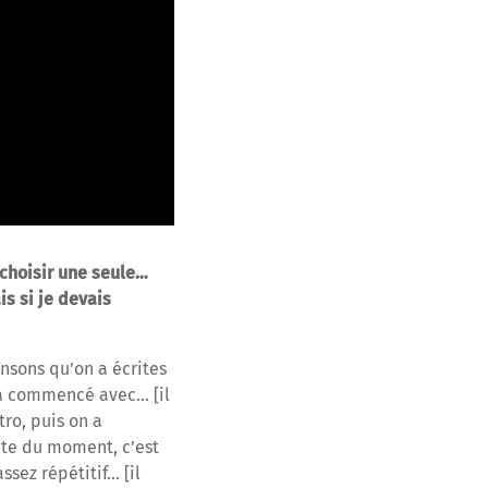
 choisir une seule…
is si je devais
ansons qu’on a écrites
e a commencé avec… [il
tro, puis on a
ite du moment, c’est
ssez répétitif… [il