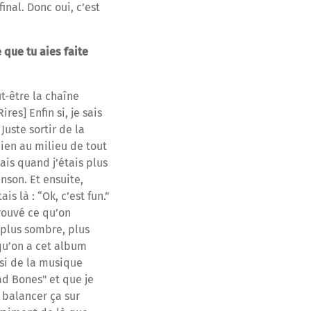
nal. Donc oui, c’est
 que tu aies faite
ut-être la chaîne
es] Enfin si, je sais
uste sortir de la
bien au milieu de tout
ais quand j’étais plus
nson. Et ensuite,
s là : “Ok, c’est fun.”
trouvé ce qu’on
 plus sombre, plus
 qu’on a cet album
ssi de la musique
ad Bones" et que je
e balancer ça sur