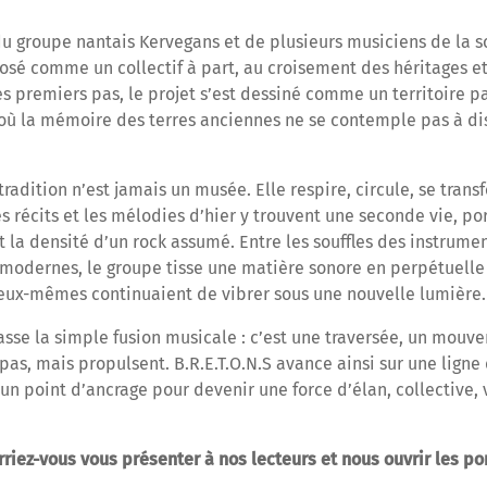
du groupe nantais Kervegans et de plusieurs musiciens de la s
osé comme un collectif à part, au croisement des héritages e
s premiers pas, le projet s’est dessiné comme un territoire pa
où la mémoire des terres anciennes ne se contemple pas à di
a tradition n’est jamais un musée. Elle respire, circule, se tra
es récits et les mélodies d’hier y trouvent une seconde vie, po
t la densité d’un rock assumé. Entre les souffles des instrumen
 modernes, le groupe tisse une matière sonore en perpétuell
eux-mêmes continuaient de vibrer sous une nouvelle lumière.
passe la simple fusion musicale : c’est une traversée, un mouv
pas, mais propulsent. B.R.E.T.O.N.S avance ainsi sur une ligne 
 un point d’ancrage pour devenir une force d’élan, collective,
iez-vous vous présenter à nos lecteurs et nous ouvrir les po