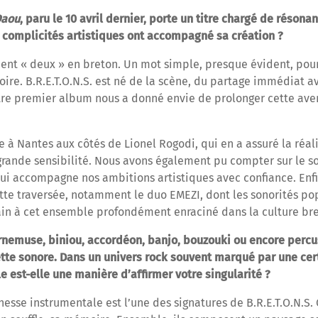
Daou
, paru le 10 avril dernier, porte un titre chargé de réson
es complicités artistiques ont accompagné sa création ?
ent « deux » en breton. Un mot simple, presque évident, po
oire. B.R.E.T.O.N.S. est né de la scène, du partage immédiat a
otre premier album nous a donné envie de prolonger cette aven
 à Nantes aux côtés de Lionel Rogodi, qui en a assuré la réali
rande sensibilité. Nous avons également pu compter sur le s
qui accompagne nos ambitions artistiques avec confiance. Enfin
ette traversée, notamment le duo EMEZI, dont les sonorités p
ain à cet ensemble profondément enraciné dans la culture br
rnemuse, biniou, accordéon, banjo, bouzouki ou encore percu
te sonore. Dans un univers rock souvent marqué par une cert
e est-elle une manière d’affirmer votre singularité ?
hesse instrumentale est l’une des signatures de B.R.E.T.O.N.S