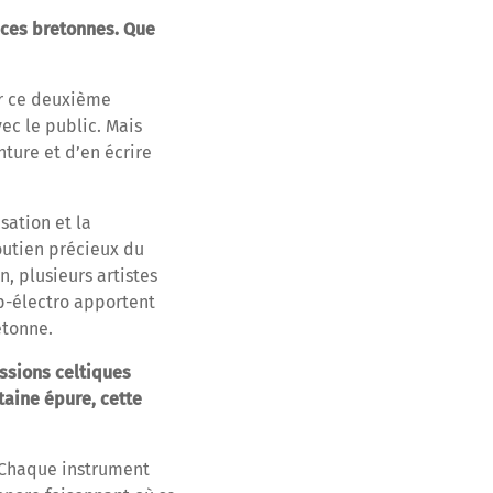
ances bretonnes. Que
ur ce deuxième
vec le public. Mais
ture et d’en écrire
sation et la
outien précieux du
, plusieurs artistes
op-électro apportent
etonne.
ssions celtiques
aine épure, cette
. Chaque instrument