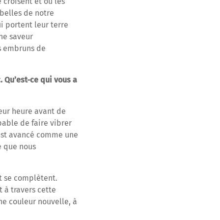
croisent et où les
belles de notre
 portent leur terre
une saveur
es embruns de
 Qu’est-ce qui vous a
eur heure avant de
pable de faire vibrer
est avancé comme une
e que nous
et se complètent.
 à travers cette
ne couleur nouvelle, à