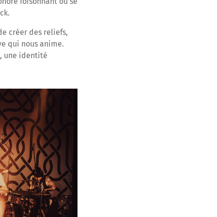
onore foisonnant où se
ck.
e créer des reliefs,
ve qui nous anime.
, une identité