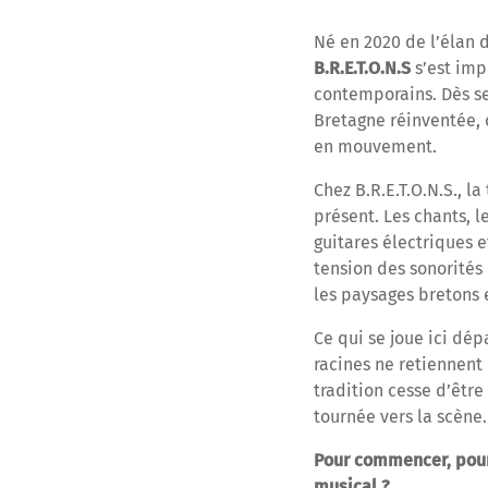
Né en 2020 de l’élan 
B.R.E.T.O.N.S
s’est imp
contemporains. Dès se
Bretagne réinventée, 
en mouvement.
Chez B.R.E.T.O.N.S., l
présent. Les chants, l
guitares électriques e
tension des sonorités
les paysages bretons 
Ce qui se joue ici dé
racines ne retiennent 
tradition cesse d’être
tournée vers la scène.
Pour commencer, pourr
musical ?