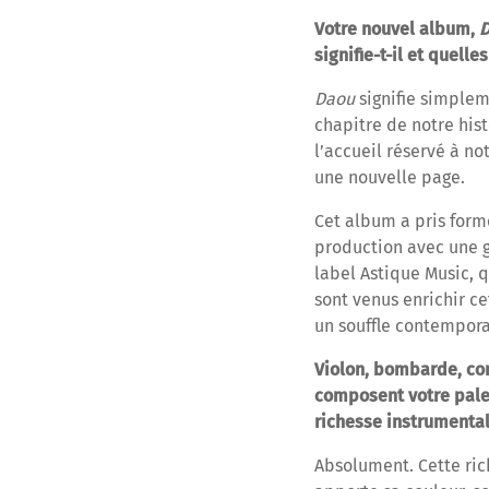
Votre nouvel album,
signifie-t-il et quell
Daou
signifie simplem
chapitre de notre hist
l’accueil réservé à n
une nouvelle page.
Cet album a pris forme
production avec une g
label Astique Music, 
sont venus enrichir c
un souffle contempor
Violon, bombarde, co
composent votre palet
richesse instrumental
Absolument. Cette ric