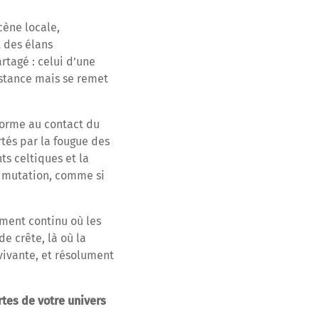
cène locale,
t des élans
rtagé : celui d’une
stance mais se remet
nsforme au contact du
rtés par la fougue des
ts celtiques et la
e mutation, comme si
ement continu où les
de crête, là où la
 vivante, et résolument
rtes de votre univers