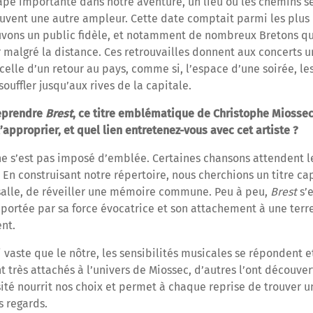
pe importante dans notre aventure, un lieu où les chemins se 
vent une autre ampleur. Cette date comptait parmi les plus 
uvons un public fidèle, et notamment de nombreux Bretons qui
 malgré la distance. Ces retrouvailles donnent aux concerts 
 celle d’un retour au pays, comme si, l’espace d’une soirée, l
souffler jusqu’aux rives de la capitale.
reprendre
Brest
, ce titre emblématique de Christophe Miossec.
approprier, et quel lien entretenez-vous avec cet artiste ?
e s’est pas imposé d’emblée. Certaines chansons attendent l
 En construisant notre répertoire, nous cherchions un titre ca
lle, de réveiller une mémoire commune. Peu à peu,
Brest
s’
 portée par sa force évocatrice et son attachement à une terr
nt.
i vaste que le nôtre, les sensibilités musicales se répondent 
très attachés à l’univers de Miossec, d’autres l’ont découvert
sité nourrit nos choix et permet à chaque reprise de trouver u
s regards.