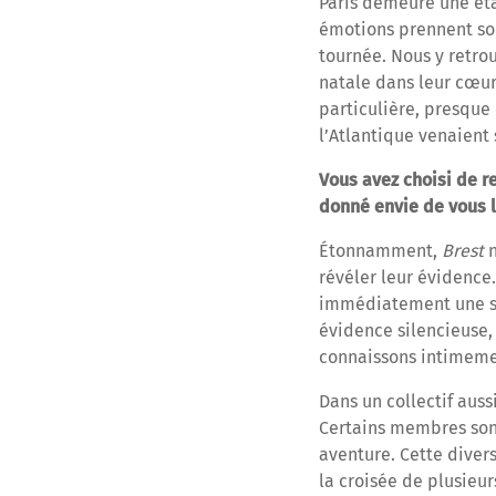
Paris demeure une éta
émotions prennent sou
tournée. Nous y retro
natale dans leur cœur
particulière, presque
l’Atlantique venaient 
Vous avez choisi de 
donné envie de vous l’
Étonnamment,
Brest
n
révéler leur évidence.
immédiatement une sa
évidence silencieuse,
connaissons intimeme
Dans un collectif auss
Certains membres sont 
aventure. Cette diver
la croisée de plusieur