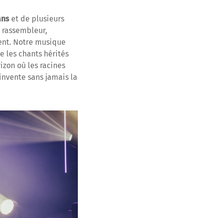
ans
et de plusieurs
t rassembleur,
ent. Notre musique
e les chants hérités
izon où les racines
éinvente sans jamais la