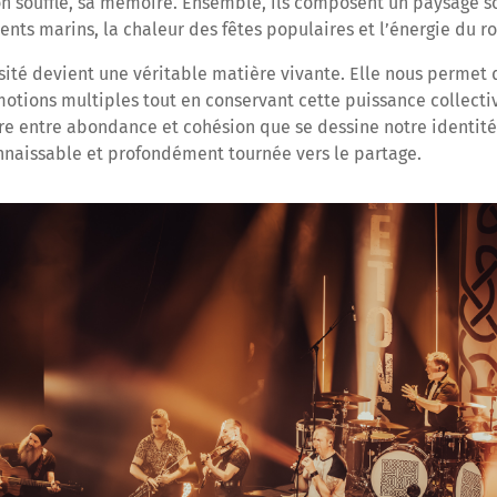
on souffle, sa mémoire. Ensemble, ils composent un paysage s
vents marins, la chaleur des fêtes populaires et l’énergie du ro
sité devient une véritable matière vivante. Elle nous permet d
motions multiples tout en conservant cette puissance collecti
bre entre abondance et cohésion que se dessine notre identité
aissable et profondément tournée vers le partage.