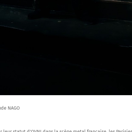
aude NAGO
 leur statut d’OVNI dans la scène metal française, les Parisi