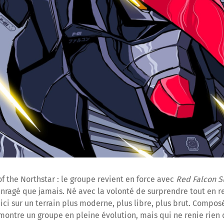
of the Northstar : le groupe revient en force avec
Red Falcon S
nragé que jamais. Né avec la volonté de surprendre tout en re
ci sur un terrain plus moderne, plus libre, plus brut. Composé
montre un groupe en pleine évolution, mais qui ne renie rien d