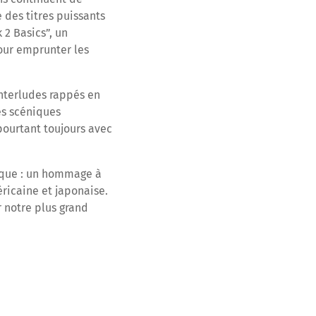
 des titres puissants
2 Basics”, un
our emprunter les
interludes rappés en
es scéniques
 pourtant toujours avec
isque : un hommage à
éricaine et japonaise.
r notre plus grand