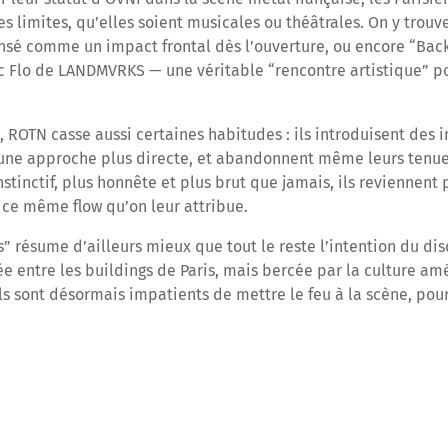
s limites, qu’elles soient musicales ou théâtrales. On y trouve
é comme un impact frontal dès l’ouverture, ou encore “Back 
c Flo de LANDMVRKS — une véritable “rencontre artistique” p
, ROTN casse aussi certaines habitudes : ils introduisent des 
 une approche plus directe, et abandonnent même leurs tenu
instinctif, plus honnête et plus brut que jamais, ils reviennent
 ce même flow qu’on leur attribue.
” résume d’ailleurs mieux que tout le reste l’intention du d
e entre les buildings de Paris, mais bercée par la culture am
ils sont désormais impatients de mettre le feu à la scène, pou